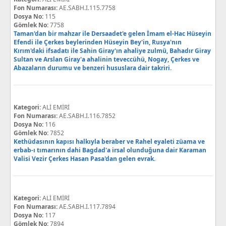
Fon Numarası:
AE.SABH.I.115.7758
Dosya No:
115
Gömlek No:
7758
Taman'dan bir mahzar ile Dersaadet'e gelen İmam el-Hac Hüseyin
Efendi ile Çerkes beylerinden Hüseyin Bey'in, Rusya'nın
Kırım'daki ifsadatı ile Sahin Giray'ın ahaliye zulmü, Bahadır Giray
Sultan ve Arslan Giray'a ahalinin teveccühü, Nogay, Çerkes ve
Abazaların durumu ve benzeri hususlara dair takriri.
Kategori:
ALİ EMİRİ
Fon Numarası:
AE.SABH.I.116.7852
Dosya No:
116
Gömlek No:
7852
Kethüdasının kapısı halkıyla beraber ve Rahel eyaleti züama ve
erbab-ı tımarının dahi Bagdad'a irsal olunduğuna dair Karaman
Valisi Vezir Çerkes Hasan Pasa'dan gelen evrak.
Kategori:
ALİ EMİRİ
Fon Numarası:
AE.SABH.I.117.7894
Dosya No:
117
Gömlek No:
7894