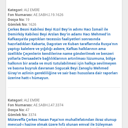
Kategori:
ALİ EMİRİ
Fon Numarası:
AE.SABH.I.19.1626
Dosya No:
19
Gömlek No:
1626
Çerkes Besni Kabilesi Beyi Kızıl Bey'in adımı Hacı İsmail ile
Demirköy Kabilesi Beyi Arslan Bey'in adamı Hacı Mehmed'in
Kafkasya'da yaptıkları tecessüs faaliyetleri sonrasında
hazırladıkları Kabarta, Dagıstan ve Kuban taraflarında Rusya'nın
yaptıgı kalelere ve yığdığı askere, Kafkas halklarının ama
özellikle Çeçenlerin kendilerine name gönderilmek ve benzeri
yollarla Dersaadet'e bağlılıklarının artırılması lüzumuna, bölge
halkının bir arada ve muti tutulabilmesi için halkça sevilmeyen
ve basına buyruk davranan Sogucak Beyi Zanoglu Mehmed
Giray'ın azlinin gerekliliğine ve sair bazı hususlara dair raporları
üzerine hatt-ı hümayun.
Kategori:
ALİ EMİRİ
Fon Numarası:
AE.SABH.I.47.3374
Dosya No:
47
Gömlek No:
3374
Müteveffa Çerkes Hasan Paşa'nın muhallefatından ikraz olunup
mevcud-ı hazine olmak üzere hıfz olunan emval ile Süleyman