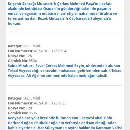
Kırşehir Sancağı Mutasarrıfı Çerkes Mehmed Paşa'nın vefatı
akabinde kethüdası Osman'ın gönderdiği takrir ile paşanın
emval ve eşyasının mübasir marifetiyle mahallinde füruhtu ve
teferruatına dair Bozok Mutasarrıfı Cabbarzade Süleyman'a
hüküm.
Kategori:
ALİ EMİRİ
Fon Numarası:
AE.SABH.I.126.8504
Dosya No:
126
Gömlek No:
8504
Sabık Mirahur-ı Evvel Çerkes Mehmed Beyin, uhdesinde bulunan
Tokad Voyvodalığı ve tevabii mukataası gelirlerinden sabık Tokad
Voyvodası Ali Ağa'nın zimmetinde kalan meblağın tahsili.
Kategori:
ALİ EMİRİ
Fon Numarası:
AE.SABH.I.128.8635
Dosya No:
128
Gömlek No:
8635
Konya'da hac yolu üzerinde bulunan İsmil karyesi ahalisinin
Derbend Ağası Ebubekir Ağa'nın vefatıyla perişan olduğundan
bahisle yerine el-Hac Süleyman'ın tayini hakkında Karaman Valisi