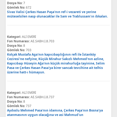
Dosya No:
7
Gömlek No:
672
Sivas Valisi Çerkes Hasan Paşa'nın ref-i vezareti ve yerine
müteselsilen nasp olunacaklar ile Sam ve Trablussam'ın ibkaları.
Kategori:
ALİ EMİRİ
Fon Numarası:
AE.SABH.I.8.703
Dosya No:
8
Gömlek No:
703
Kolçak Mustafa Aga'nın kapıcıbaşılığının refi ile İstanköy
Ceziresi'ne nefyine, Küçük Mirahur Sakızlı Mehmed'nın azline,
Kapıcıbaşı Hüseyin Ağa'nın küçük mirahurluğa tayinine, Selim
Pasa ve Çerkes Hasan Pasa'ya birer sancak tevcihine ait telhis
üzerine hatt-ı hümayun.
Kategori:
ALİ EMİRİ
Fon Numarası:
AE.SABH.I.8.737
Dosya No:
8
Gömlek No:
737
Aydoslu Mehmed Pasa'nın idamına, Çerkes Paşa'nın Bosna'ya
atanmasının uygun olacağına ve asi Mahmud'un