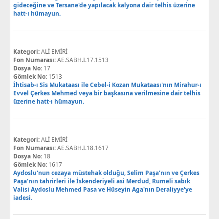
gideceğine ve Tersane'de yapılacak kalyona dair telhis üzerine
hatt-ı hümayun.
Kategori:
ALİ EMİRİ
Fon Numarası:
AE.SABH.I.17.1513
Dosya No:
17
Gömlek No:
1513
İhtisab-ı Sis Mukataası ile Cebel-i Kozan Mukataası'nın Mirahur-ı
Evvel Çerkes Mehmed veya bir başkasına verilmesine dair telhis
üzerine hatt-ı hümayun.
Kategori:
ALİ EMİRİ
Fon Numarası:
AE.SABH.I.18.1617
Dosya No:
18
Gömlek No:
1617
Aydoslu'nun cezaya müstehak olduğu, Selim Paşa'nın ve Çerkes
Paşa'nın tahrirleri ile İskenderiyeli asi Merdud, Rumeli sabık
Valisi Aydoslu Mehmed Pasa ve Hüseyin Aga'nın Deraliyye'ye
iadesi.