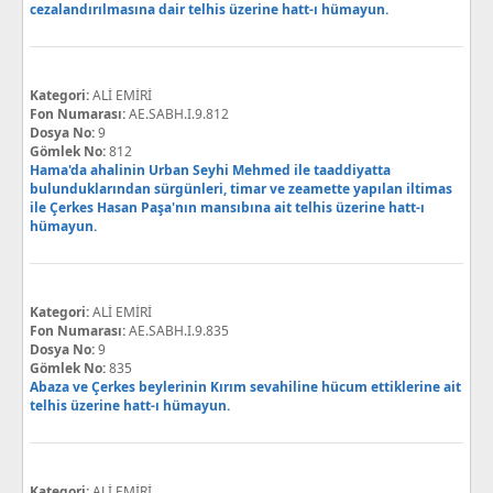
cezalandırılmasına dair telhis üzerine hatt-ı hümayun.
Kategori:
ALİ EMİRİ
Fon Numarası:
AE.SABH.I.9.812
Dosya No:
9
Gömlek No:
812
Hama'da ahalinin Urban Seyhi Mehmed ile taaddiyatta
bulunduklarından sürgünleri, timar ve zeamette yapılan iltimas
ile Çerkes Hasan Paşa'nın mansıbına ait telhis üzerine hatt-ı
hümayun.
Kategori:
ALİ EMİRİ
Fon Numarası:
AE.SABH.I.9.835
Dosya No:
9
Gömlek No:
835
Abaza ve Çerkes beylerinin Kırım sevahiline hücum ettiklerine ait
telhis üzerine hatt-ı hümayun.
Kategori:
ALİ EMİRİ