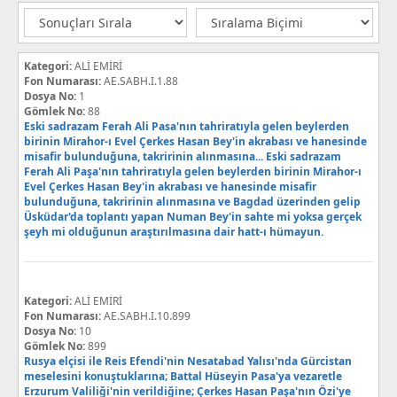
Kategori:
ALİ EMİRİ
Fon Numarası:
AE.SABH.I.1.88
Dosya No:
1
Gömlek No:
88
Eski sadrazam Ferah Ali Pasa'nın tahriratıyla gelen beylerden
birinin Mirahor-ı Evel Çerkes Hasan Bey'in akrabası ve hanesinde
misafir bulunduğuna, takririnin alınmasına... Eski sadrazam
Ferah Ali Paşa'nın tahriratıyla gelen beylerden birinin Mirahor-ı
Evel Çerkes Hasan Bey'in akrabası ve hanesinde misafir
bulunduğuna, takririnin alınmasına ve Bagdad üzerinden gelip
Üsküdar'da toplantı yapan Numan Bey'in sahte mi yoksa gerçek
şeyh mi olduğunun araştırılmasına dair hatt-ı hümayun.
Kategori:
ALİ EMİRİ
Fon Numarası:
AE.SABH.I.10.899
Dosya No:
10
Gömlek No:
899
Rusya elçisi ile Reis Efendi'nin Nesatabad Yalısı'nda Gürcistan
meselesini konuştuklarına; Battal Hüseyin Pasa'ya vezaretle
Erzurum Valiliği'nin verildiğine; Çerkes Hasan Paşa'nın Özi'ye