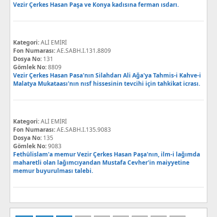
Vezir Çerkes Hasan Paşa ve Konya kadısına ferman ısdarı.
Kategori:
ALİ EMİRİ
Fon Numarası:
AE.SABH.I.131.8809
Dosya No:
131
Gömlek No:
8809
Vezir Çerkes Hasan Pasa'nın Silahdarı Ali Ağa'ya Tahmis-i Kahve-i
Malatya Mukataası'nın nısf hissesinin tevcihi için tahkikat icrası.
Kategori:
ALİ EMİRİ
Fon Numarası:
AE.SABH.I.135.9083
Dosya No:
135
Gömlek No:
9083
Fethülislam'a memur Vezir Çerkes Hasan Paşa'nın, ilm-i lağımda
maharetli olan lağımcıyandan Mustafa Cevher'in maiyyetine
memur buyurulması talebi.