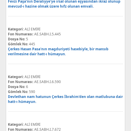
Fevzi Paşa'nın Deraliyye'ye irsal olunan eşyasından ikraz olunup
mevcud-ı hazine olmak üzere hıfz olunan emvali.
Kategori:
ALİ EMİRİ
Fon Numarası:
AE.SABH.I.5.445
Dosya No:
5
Gömlek No:
445
Çerkes Hasan Pasa'nın magduriyeti hasebiyle, bir mansıb
verilmesine dair hatt-ı hümayun.
Kategori:
ALİ EMİRİ
Fon Numarası:
AE.SABH.I.6.590
Dosya No:
6
Gömlek No:
590
Devlethan nam hatunun Çerkes İbrahim'den olan matlubuna dair
hatt-ı hümayun.
Kategori:
ALİ EMİRİ
Fon Numarası:
AE.SABH.I.7.672