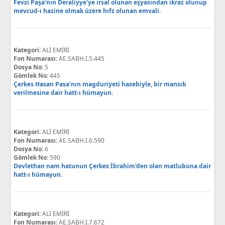
Fevzi Paşa'nın Deraliyye'ye irsal olunan eşyasından ikraz olunup
mevcud-ı hazine olmak üzere hıfz olunan emvali.
Kategori:
ALİ EMİRİ
Fon Numarası:
AE.SABH.I.5.445
Dosya No:
5
Gömlek No:
445
Çerkes Hasan Pasa'nın magduriyeti hasebiyle, bir mansıb
verilmesine dair hatt-ı hümayun.
Kategori:
ALİ EMİRİ
Fon Numarası:
AE.SABH.I.6.590
Dosya No:
6
Gömlek No:
590
Devlethan nam hatunun Çerkes İbrahim'den olan matlubuna dair
hatt-ı hümayun.
Kategori:
ALİ EMİRİ
Fon Numarası:
AE.SABH.I.7.672