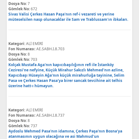
Dosya No:
7
Gömlek No:
672
Sivas Valisi Çerkes Hasan Paşa'nın ref-i vezareti ve yerine
müteselsilen nasp olunacaklar ile Sam ve Trablussam'ın ibkaları.
Kategori:
ALİ EMİRİ
Fon Numarası:
AE.SABH.I.8.703
Dosya No:
8
Gömlek No:
703
Kolçak Mustafa Aga'nın kapıcıbaşılığının refi ile İstanköy
Ceziresi'ne nefyine, Küçük Mirahur Sakızlı Mehmed'nın azline,
Kapıcıbaşı Hüseyin Ağa'nın küçük mirahurluğa tayinine, Selim
Pasa ve Çerkes Hasan Pasa'ya birer sancak tevcihine ait telhis
üzerine hatt-ı hümayun.
Kategori:
ALİ EMİRİ
Fon Numarası:
AE.SABH.I.8.737
Dosya No:
8
Gömlek No:
737
Aydoslu Mehmed Pasa'nın idamına, Çerkes Paşa'nın Bosna'ya
atanmasının uygun olacağına ve asi Mahmud'un