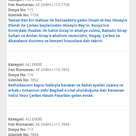
Fon Numarası:
AE.SABH.I.115.7758
Dosya No:
115
Gömlek No:
7758
Taman'dan bir mahzar ile Dersaadet'e gelen İmam el-Hac Hüseyin
Efendi ile Çerkes beylerinden Hüseyin Bey'in, Rusya'nın
Kırım'daki ifsadatı ile Sahin Giray'ın ahaliye zulmü, Bahadır Giray
Sultan ve Arslan Giray'a ahalinin teveccühü, Nogay, Çerkes ve
Abazaların durumu ve benzeri hususlara dair takriri.
Kategori:
ALİ EMİRİ
Fon Numarası:
AE.SABH.I.116.7852
Dosya No:
116
Gömlek No:
7852
Kethüdasının kapısı halkıyla beraber ve Rahel eyaleti züama ve
erbab-ı tımarının dahi Bagdad'a irsal olunduğuna dair Karaman
Valisi Vezir Çerkes Hasan Pasa'dan gelen evrak.
Kategori:
ALİ EMİRİ
Fon Numarası:
AE.SABH.I.117.7894
Dosya No:
117
Gömlek No:
7894