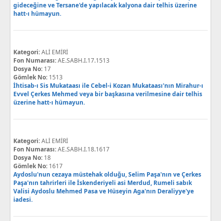
gideceğine ve Tersane'de yapılacak kalyona dair telhis üzerine
hatt-ı hümayun.
Kategori:
ALİ EMİRİ
Fon Numarası:
AE.SABH.I.17.1513
Dosya No:
17
Gömlek No:
1513
İhtisab-ı Sis Mukataası ile Cebel-i Kozan Mukataası'nın Mirahur-ı
Evvel Çerkes Mehmed veya bir başkasına verilmesine dair telhis
üzerine hatt-ı hümayun.
Kategori:
ALİ EMİRİ
Fon Numarası:
AE.SABH.I.18.1617
Dosya No:
18
Gömlek No:
1617
Aydoslu'nun cezaya müstehak olduğu, Selim Paşa'nın ve Çerkes
Paşa'nın tahrirleri ile İskenderiyeli asi Merdud, Rumeli sabık
Valisi Aydoslu Mehmed Pasa ve Hüseyin Aga'nın Deraliyye'ye
iadesi.