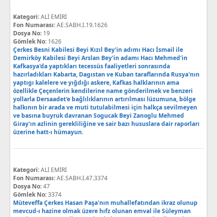
Kategori:
ALİ EMİRİ
Fon Numarası:
AE.SABH.I.19.1626
Dosya No:
19
Gömlek No:
1626
Çerkes Besni Kabilesi Beyi Kızıl Bey'in adımı Hacı İsmail ile
Demirköy Kabilesi Beyi Arslan Bey'in adamı Hacı Mehmed'in
Kafkasya'da yaptıkları tecessüs faaliyetleri sonrasında
hazırladıkları Kabarta, Dagıstan ve Kuban taraflarında Rusya'nın
yaptıgı kalelere ve yığdığı askere, Kafkas halklarının ama
özellikle Çeçenlerin kendilerine name gönderilmek ve benzeri
yollarla Dersaadet'e bağlılıklarının artırılması lüzumuna, bölge
halkının bir arada ve muti tutulabilmesi için halkça sevilmeyen
ve basına buyruk davranan Sogucak Beyi Zanoglu Mehmed
Giray'ın azlinin gerekliliğine ve sair bazı hususlara dair raporları
üzerine hatt-ı hümayun.
Kategori:
ALİ EMİRİ
Fon Numarası:
AE.SABH.I.47.3374
Dosya No:
47
Gömlek No:
3374
Müteveffa Çerkes Hasan Paşa'nın muhallefatından ikraz olunup
mevcud-ı hazine olmak üzere hıfz olunan emval ile Süleyman