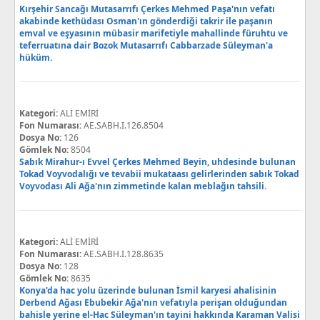
Kırşehir Sancağı Mutasarrıfı Çerkes Mehmed Paşa'nın vefatı
akabinde kethüdası Osman'ın gönderdiği takrir ile paşanın
emval ve eşyasının mübasir marifetiyle mahallinde füruhtu ve
teferruatına dair Bozok Mutasarrıfı Cabbarzade Süleyman'a
hüküm.
Kategori:
ALİ EMİRİ
Fon Numarası:
AE.SABH.I.126.8504
Dosya No:
126
Gömlek No:
8504
Sabık Mirahur-ı Evvel Çerkes Mehmed Beyin, uhdesinde bulunan
Tokad Voyvodalığı ve tevabii mukataası gelirlerinden sabık Tokad
Voyvodası Ali Ağa'nın zimmetinde kalan meblağın tahsili.
Kategori:
ALİ EMİRİ
Fon Numarası:
AE.SABH.I.128.8635
Dosya No:
128
Gömlek No:
8635
Konya'da hac yolu üzerinde bulunan İsmil karyesi ahalisinin
Derbend Ağası Ebubekir Ağa'nın vefatıyla perişan olduğundan
bahisle yerine el-Hac Süleyman'ın tayini hakkında Karaman Valisi