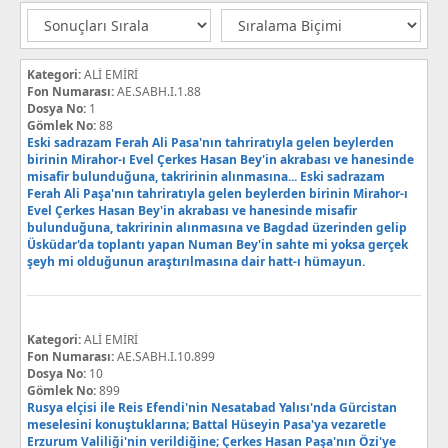
Kategori:
ALİ EMİRİ
Fon Numarası:
AE.SABH.I.1.88
Dosya No:
1
Gömlek No:
88
Eski sadrazam Ferah Ali Pasa'nın tahriratıyla gelen beylerden
birinin Mirahor-ı Evel Çerkes Hasan Bey'in akrabası ve hanesinde
misafir bulunduğuna, takririnin alınmasına... Eski sadrazam
Ferah Ali Paşa'nın tahriratıyla gelen beylerden birinin Mirahor-ı
Evel Çerkes Hasan Bey'in akrabası ve hanesinde misafir
bulunduğuna, takririnin alınmasına ve Bagdad üzerinden gelip
Üsküdar'da toplantı yapan Numan Bey'in sahte mi yoksa gerçek
şeyh mi olduğunun araştırılmasına dair hatt-ı hümayun.
Kategori:
ALİ EMİRİ
Fon Numarası:
AE.SABH.I.10.899
Dosya No:
10
Gömlek No:
899
Rusya elçisi ile Reis Efendi'nin Nesatabad Yalısı'nda Gürcistan
meselesini konuştuklarına; Battal Hüseyin Pasa'ya vezaretle
Erzurum Valiliği'nin verildiğine; Çerkes Hasan Paşa'nın Özi'ye