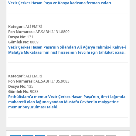
Vezir Çerkes Hasan Paşa ve Konya kadısına ferman ısdarı.
Kategori:
ALİ EMİRİ
Fon Numarası:
AE.SABH.I.131.8809
Dosya No:
131
Gömlek No:
8809
Vezir Çerkes Hasan Pasa'nın Silahdarı Ali Ağa'ya Tahmis-i Kahve-i
Malatya Mukataası'nın nısf hissesinin tevcihi için tahkikat icrası.
Kategori:
ALİ EMİRİ
Fon Numarası:
AE.SABH.I.135.9083
Dosya No:
135
Gömlek No:
9083
Fethülislam'a memur Vezir Çerkes Hasan Paşa'nın, ilm-i lağımda
maharetli olan lağımcıyandan Mustafa Cevher'in maiyyetine
memur buyurulması talebi.