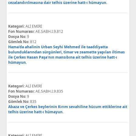
cezalandırılmasına dair telhis üzerine hatt-ı hümayun.
Kategori:
ALİ EMİRİ
Fon Numarası:
AE.SABH.I.9.812
Dosya No:
9
Gömlek No:
812
Hama'da ahalinin Urban Seyhi Mehmed ile taaddiyatta
bulunduklarından sürgünleri, timar ve zeamette yapılan iltimas
ile Çerkes Hasan Paşa'nın mansıbına ait telhis üzerine hatt-ı
hümayun.
Kategori:
ALİ EMİRİ
Fon Numarası:
AE.SABH.I.9.835
Dosya No:
9
Gömlek No:
835
Abaza ve Çerkes beylerinin Kırım sevahiline hücum ettiklerine ait
telhis üzerine hatt-ı hümayun.
Kategori:
ALİ EMİRİ