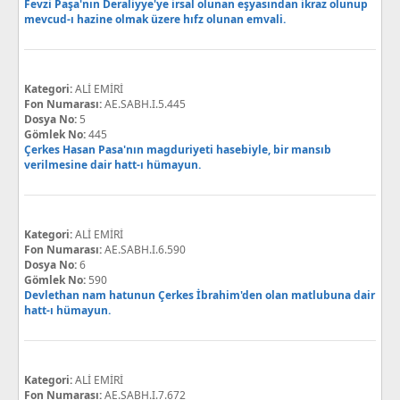
Fevzi Paşa'nın Deraliyye'ye irsal olunan eşyasından ikraz olunup
mevcud-ı hazine olmak üzere hıfz olunan emvali.
Kategori:
ALİ EMİRİ
Fon Numarası:
AE.SABH.I.5.445
Dosya No:
5
Gömlek No:
445
Çerkes Hasan Pasa'nın magduriyeti hasebiyle, bir mansıb
verilmesine dair hatt-ı hümayun.
Kategori:
ALİ EMİRİ
Fon Numarası:
AE.SABH.I.6.590
Dosya No:
6
Gömlek No:
590
Devlethan nam hatunun Çerkes İbrahim'den olan matlubuna dair
hatt-ı hümayun.
Kategori:
ALİ EMİRİ
Fon Numarası:
AE.SABH.I.7.672