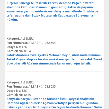
Kırşehir Sancağı Mutasarrıfı Çerkes Mehmed Paşa'nın vefatı
akabinde kethüdası Osman'ın gönderdiği takrir ile paşanın
emval ve eşyasının mübasir marifetiyle mahallinde füruhtu ve
teferruatına dair Bozok Mutasarrıfı Cabbarzade Süleyman'a
hüküm.
Kategori:
ALİ EMİRİ
Fon Numarası:
AE.SABH.I.126.8504
Dosya No:
126
Gömlek No:
8504
Sabık Mirahur-ı Evvel Çerkes Mehmed Beyin, uhdesinde bulunan
Tokad Voyvodalığı ve tevabii mukataası gelirlerinden sabık Tokad
Voyvodası Ali Ağa'nın zimmetinde kalan meblağın tahsili.
Kategori:
ALİ EMİRİ
Fon Numarası:
AE.SABH.I.128.8635
Dosya No:
128
Gömlek No:
8635
Konya'da hac yolu üzerinde bulunan İsmil karyesi ahalisinin
Derbend Ağası Ebubekir Ağa'nın vefatıyla perişan olduğundan
bahisle yerine el-Hac Süleyman'ın tayini hakkında Karaman Valisi