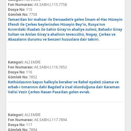
Fon Numarası:
AE.SABH.I.115.7758
Dosya No:
115
Gömlek No:
7758
Taman'dan bir mahzar ile Dersaadet'e gelen İmam el-Hac Hüseyin
Efendi ile Çerkes beylerinden Hüseyin Bey'in, Rusya'nın
Kırım'daki ifsadatı ile Sahin Giray'ın ahaliye zulmü, Bahadır Giray
Sultan ve Arslan Giray'a ahalinin teveccühü, Nogay, Çerkes ve
Abazaların durumu ve benzeri hususlara dair takriri.
Kategori:
ALİ EMİRİ
Fon Numarası:
AE.SABH.I.116.7852
Dosya No:
116
Gömlek No:
7852
Kethüdasının kapısı halkıyla beraber ve Rahel eyaleti züama ve
erbab-ı tımarının dahi Bagdad'a irsal olunduğuna dair Karaman
Valisi Vezir Çerkes Hasan Pasa'dan gelen evrak.
Kategori:
ALİ EMİRİ
Fon Numarası:
AE.SABH.I.117.7894
Dosya No:
117
Gömlek No:
7894