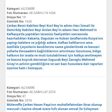
Kategori:
ALİ EMİRİ
Fon Numarası:
AE.SABH.I.19.1626
Dosya No:
19
Gömlek No:
1626
Çerkes Besni Kabilesi Beyi Kızıl Bey'in adımı Hacı İsmail ile
Demirköy Kabilesi Beyi Arslan Bey'in adamı Hacı Mehmed'in
Kafkasya'da yaptıkları tecessüs faaliyetleri sonrasında
hazırladıkları Kabarta, Dagıstan ve Kuban taraflarında Rusya'nın
yaptıgı kalelere ve yığdığı askere, Kafkas halklarının ama
özellikle Çeçenlerin kendilerine name gönderilmek ve benzeri
yollarla Dersaadet'e bağlılıklarının artırılması lüzumuna, bölge
halkının bir arada ve muti tutulabilmesi için halkça sevilmeyen
ve basına buyruk davranan Sogucak Beyi Zanoglu Mehmed
Giray'ın azlinin gerekliliğine ve sair bazı hususlara dair raporları
üzerine hatt-ı hümayun.
Kategori:
ALİ EMİRİ
Fon Numarası:
AE.SABH.I.47.3374
Dosya No:
47
Gömlek No:
3374
Müteveffa Çerkes Hasan Paşa'nın muhallefatından ikraz olunup
mevcud-ı hazine olmak üzere hıfz olunan emval ile Süleyman