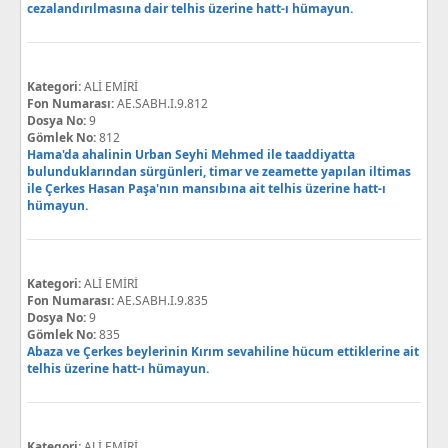
cezalandırılmasına dair telhis üzerine hatt-ı hümayun.
Kategori:
ALİ EMİRİ
Fon Numarası:
AE.SABH.I.9.812
Dosya No:
9
Gömlek No:
812
Hama'da ahalinin Urban Seyhi Mehmed ile taaddiyatta
bulunduklarından sürgünleri, timar ve zeamette yapılan iltimas
ile Çerkes Hasan Paşa'nın mansıbına ait telhis üzerine hatt-ı
hümayun.
Kategori:
ALİ EMİRİ
Fon Numarası:
AE.SABH.I.9.835
Dosya No:
9
Gömlek No:
835
Abaza ve Çerkes beylerinin Kırım sevahiline hücum ettiklerine ait
telhis üzerine hatt-ı hümayun.
Kategori:
ALİ EMİRİ