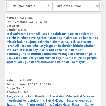
Kategori:
ALİ EMİRİ
Fon Numarası:
AE.SABH.I.1.88
Dosya No:
1
Gömlek No:
88
Eski sadrazam Ferah Ali Pasa'nın tahriratıyla gelen beylerden
birinin Mirahor-ı Evel Çerkes Hasan Bey'in akrabası ve hanesinde
misafir bulunduğuna, takririnin alınmasına... Eski sadrazam
Ferah Ali Paşa'nın tahriratıyla gelen beylerden birinin Mirahor-ı
Evel Çerkes Hasan Bey'in akrabası ve hanesinde misafir
bulunduğuna, takririnin alınmasına ve Bagdad üzerinden gelip
Üsküdar'da toplantı yapan Numan Bey'in sahte mi yoksa gerçek
şeyh mi olduğunun araştırılmasına dair hatt-ı hümayun.
Kategori:
ALİ EMİRİ
Fon Numarası:
AE.SABH.I.10.899
Dosya No:
10
Gömlek No:
899
Rusya elçisi ile Reis Efendi'nin Nesatabad Yalısı'nda Gürcistan
meselesini konuştuklarına; Battal Hüseyin Pasa'ya vezaretle
Erzurum Valiliği'nin verildiğine; Çerkes Hasan Paşa'nın Özi'ye