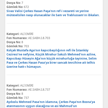
Dosya No:
7
Gömlek No:
672
Sivas Valisi Çerkes Hasan Paşa'nın ref-i vezareti ve yerine
müteselsilen nasp olunacaklar ile Sam ve Trablussam'ın ibkaları.
Kategori:
ALİ EMİRİ
Fon Numarası:
AE.SABH.I.8.703
Dosya No:
8
Gömlek No:
703
Kolçak Mustafa Aga'nın kapıcıbaşılığının refi ile İstanköy
Ceziresi'ne nefyine, Küçük Mirahur Sakızlı Mehmed'nın azline,
Kapıcıbaşı Hüseyin Ağa'nın küçük mirahurluğa tayinine, Selim
Pasa ve Çerkes Hasan Pasa'ya birer sancak tevcihine ait telhis
üzerine hatt-ı hümayun.
Kategori:
ALİ EMİRİ
Fon Numarası:
AE.SABH.I.8.737
Dosya No:
8
Gömlek No:
737
Aydoslu Mehmed Pasa'nın idamına, Çerkes Paşa'nın Bosna'ya
atanmasının uygun olacağına ve asi Mahmud'un