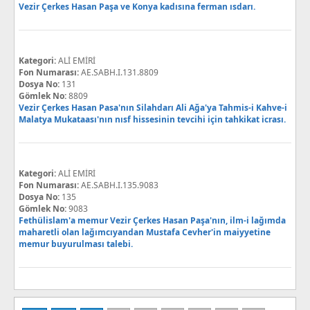
Vezir Çerkes Hasan Paşa ve Konya kadısına ferman ısdarı.
Kategori:
ALİ EMİRİ
Fon Numarası:
AE.SABH.I.131.8809
Dosya No:
131
Gömlek No:
8809
Vezir Çerkes Hasan Pasa'nın Silahdarı Ali Ağa'ya Tahmis-i Kahve-i
Malatya Mukataası'nın nısf hissesinin tevcihi için tahkikat icrası.
Kategori:
ALİ EMİRİ
Fon Numarası:
AE.SABH.I.135.9083
Dosya No:
135
Gömlek No:
9083
Fethülislam'a memur Vezir Çerkes Hasan Paşa'nın, ilm-i lağımda
maharetli olan lağımcıyandan Mustafa Cevher'in maiyyetine
memur buyurulması talebi.