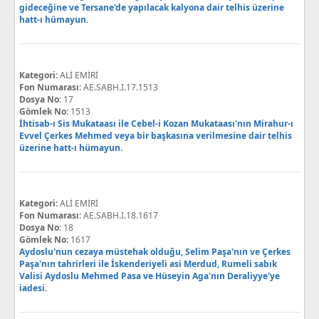
gideceğine ve Tersane'de yapılacak kalyona dair telhis üzerine
hatt-ı hümayun.
Kategori:
ALİ EMİRİ
Fon Numarası:
AE.SABH.I.17.1513
Dosya No:
17
Gömlek No:
1513
İhtisab-ı Sis Mukataası ile Cebel-i Kozan Mukataası'nın Mirahur-ı
Evvel Çerkes Mehmed veya bir başkasına verilmesine dair telhis
üzerine hatt-ı hümayun.
Kategori:
ALİ EMİRİ
Fon Numarası:
AE.SABH.I.18.1617
Dosya No:
18
Gömlek No:
1617
Aydoslu'nun cezaya müstehak olduğu, Selim Paşa'nın ve Çerkes
Paşa'nın tahrirleri ile İskenderiyeli asi Merdud, Rumeli sabık
Valisi Aydoslu Mehmed Pasa ve Hüseyin Aga'nın Deraliyye'ye
iadesi.