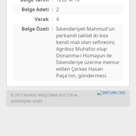
Belge Adeti
:
2
Varak
:
4
Belge Özeti
:
İskenderiyeli Mahmud'un
perkandi taklidi iki kıta
kendi malı olan sefinesini,
Agrıboz Muhafızı olup
Donanma-i Hümayun ile
İskenderiye üzerine memur
edilen Çerkes Hasan
Paşa'nın, göndermesi.
© 2015 KAFKAS ARAŞTIRMA KÜLTÜR ve
DAYANIŞMA VAKFI