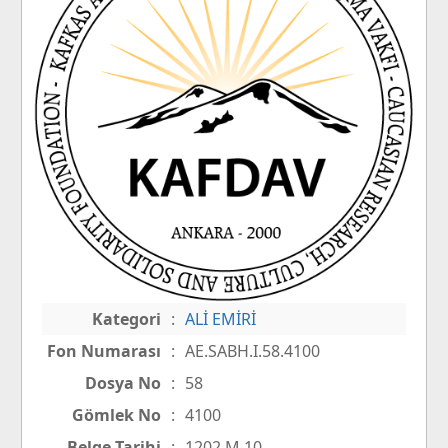
Kategori
:
ALİ EMİRİ
Fon Numarası
:
AE.SABH.I.58.4100
Dosya No
:
58
Gömlek No
:
4100
Belge Tarihi
:
1202 M 10