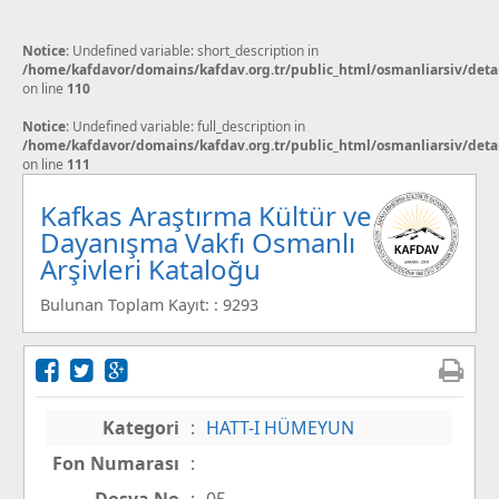
Notice
: Undefined variable: short_description in
/home/kafdavor/domains/kafdav.org.tr/public_html/osmanliarsiv/deta
on line
110
Notice
: Undefined variable: full_description in
/home/kafdavor/domains/kafdav.org.tr/public_html/osmanliarsiv/deta
on line
111
Kafkas Araştırma Kültür ve
Dayanışma Vakfı Osmanlı
Arşivleri Kataloğu
Bulunan Toplam Kayıt: : 9293
Kategori
:
HATT-I HÜMEYUN
Fon Numarası
: