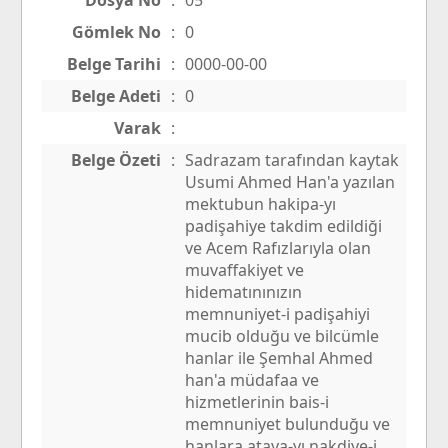
Dosya No
:
05
Gömlek No
:
0
Belge Tarihi
:
0000-00-00
Belge Adeti
:
0
Varak
:
Belge Özeti
:
Sadrazam tarafından kaytak
Usumi Ahmed Han'a yazılan
mektubun hakipa-yı
padişahiye takdim edildiği
ve Acem Rafızlarıyla olan
muvaffakiyet ve
hidematınınızın
memnuniyet-i padişahiyi
mucib olduğu ve bilcümle
hanlar ile Şemhal Ahmed
han'a müdafaa ve
hizmetlerinin bais-i
memnuniyet bulunduğu ve
hanlara ataya-yı nakdiye-i