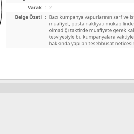
Varak
:
2
Belge Özeti
:
Bazı kumpanya vapurlarının sarf ve ist
muafiyet, posta nakliyatı mukabilind
olmadığı taktirde muafiyete gerek ka
tesviyesiyle bu kumpanyalara vaktiyl
hakkında yapılan tesebbüsat neticesini