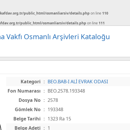
afdav.org.tr/public_html/osmanliarsiv/details.php
on line
110
dav.org.tr/public_html/osmanliarsiv/details.php
on line
111
a Vakfı Osmanlı Arşivleri Kataloğu
Kategori
:
BEO.BAB-I ALİ EVRAK ODASI
Fon Numarası
:
BEO.2578.193348
Dosya No
:
2578
Gömlek No
:
193348
Belge Tarihi
:
1323 Ra 15
Belge Adeti
:
1