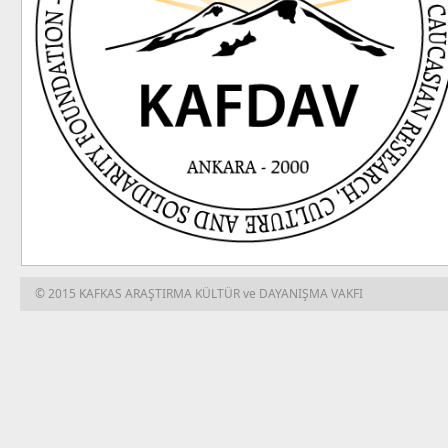
© 2015 KAFKAS ARAŞTIRMA KÜLTÜR ve DAYANIŞMA VAKFI