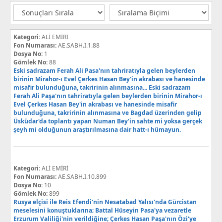
Kategori:
ALİ EMİRİ
Fon Numarası:
AE.SABH.I.1.88
Dosya No:
1
Gömlek No:
88
Eski sadrazam Ferah Ali Pasa'nın tahriratıyla gelen beylerden
birinin Mirahor-ı Evel Çerkes Hasan Bey'in akrabası ve hanesinde
misafir bulunduğuna, takririnin alınmasına... Eski sadrazam
Ferah Ali Paşa'nın tahriratıyla gelen beylerden birinin Mirahor-ı
Evel Çerkes Hasan Bey'in akrabası ve hanesinde misafir
bulunduğuna, takririnin alınmasına ve Bagdad üzerinden gelip
Üsküdar'da toplantı yapan Numan Bey'in sahte mi yoksa gerçek
şeyh mi olduğunun araştırılmasına dair hatt-ı hümayun.
Kategori:
ALİ EMİRİ
Fon Numarası:
AE.SABH.I.10.899
Dosya No:
10
Gömlek No:
899
Rusya elçisi ile Reis Efendi'nin Nesatabad Yalısı'nda Gürcistan
meselesini konuştuklarına; Battal Hüseyin Pasa'ya vezaretle
Erzurum Valiliği'nin verildiğine; Çerkes Hasan Paşa'nın Özi'ye