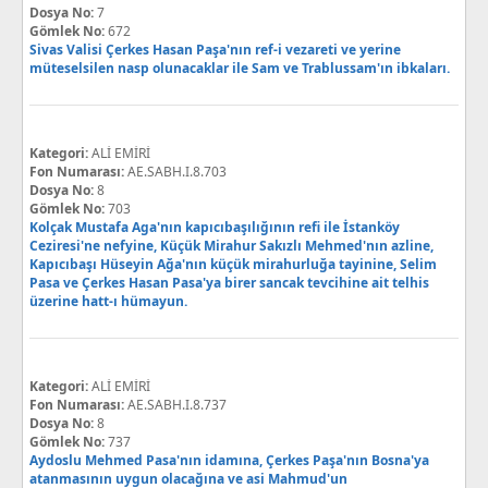
Dosya No:
7
Gömlek No:
672
Sivas Valisi Çerkes Hasan Paşa'nın ref-i vezareti ve yerine
müteselsilen nasp olunacaklar ile Sam ve Trablussam'ın ibkaları.
Kategori:
ALİ EMİRİ
Fon Numarası:
AE.SABH.I.8.703
Dosya No:
8
Gömlek No:
703
Kolçak Mustafa Aga'nın kapıcıbaşılığının refi ile İstanköy
Ceziresi'ne nefyine, Küçük Mirahur Sakızlı Mehmed'nın azline,
Kapıcıbaşı Hüseyin Ağa'nın küçük mirahurluğa tayinine, Selim
Pasa ve Çerkes Hasan Pasa'ya birer sancak tevcihine ait telhis
üzerine hatt-ı hümayun.
Kategori:
ALİ EMİRİ
Fon Numarası:
AE.SABH.I.8.737
Dosya No:
8
Gömlek No:
737
Aydoslu Mehmed Pasa'nın idamına, Çerkes Paşa'nın Bosna'ya
atanmasının uygun olacağına ve asi Mahmud'un