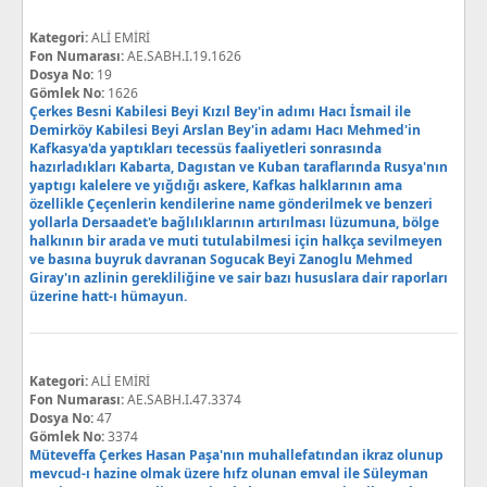
Kategori:
ALİ EMİRİ
Fon Numarası:
AE.SABH.I.19.1626
Dosya No:
19
Gömlek No:
1626
Çerkes Besni Kabilesi Beyi Kızıl Bey'in adımı Hacı İsmail ile
Demirköy Kabilesi Beyi Arslan Bey'in adamı Hacı Mehmed'in
Kafkasya'da yaptıkları tecessüs faaliyetleri sonrasında
hazırladıkları Kabarta, Dagıstan ve Kuban taraflarında Rusya'nın
yaptıgı kalelere ve yığdığı askere, Kafkas halklarının ama
özellikle Çeçenlerin kendilerine name gönderilmek ve benzeri
yollarla Dersaadet'e bağlılıklarının artırılması lüzumuna, bölge
halkının bir arada ve muti tutulabilmesi için halkça sevilmeyen
ve basına buyruk davranan Sogucak Beyi Zanoglu Mehmed
Giray'ın azlinin gerekliliğine ve sair bazı hususlara dair raporları
üzerine hatt-ı hümayun.
Kategori:
ALİ EMİRİ
Fon Numarası:
AE.SABH.I.47.3374
Dosya No:
47
Gömlek No:
3374
Müteveffa Çerkes Hasan Paşa'nın muhallefatından ikraz olunup
mevcud-ı hazine olmak üzere hıfz olunan emval ile Süleyman