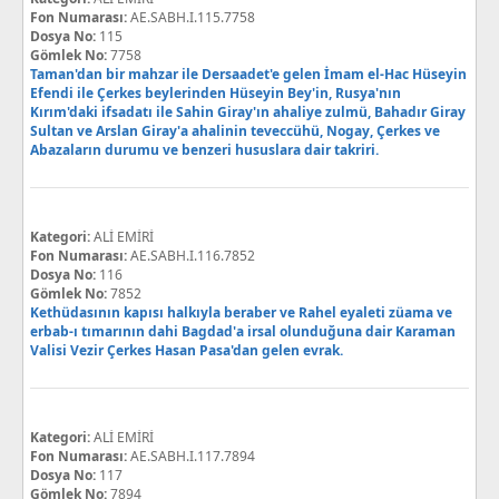
Fon Numarası:
AE.SABH.I.115.7758
Dosya No:
115
Gömlek No:
7758
Taman'dan bir mahzar ile Dersaadet'e gelen İmam el-Hac Hüseyin
Efendi ile Çerkes beylerinden Hüseyin Bey'in, Rusya'nın
Kırım'daki ifsadatı ile Sahin Giray'ın ahaliye zulmü, Bahadır Giray
Sultan ve Arslan Giray'a ahalinin teveccühü, Nogay, Çerkes ve
Abazaların durumu ve benzeri hususlara dair takriri.
Kategori:
ALİ EMİRİ
Fon Numarası:
AE.SABH.I.116.7852
Dosya No:
116
Gömlek No:
7852
Kethüdasının kapısı halkıyla beraber ve Rahel eyaleti züama ve
erbab-ı tımarının dahi Bagdad'a irsal olunduğuna dair Karaman
Valisi Vezir Çerkes Hasan Pasa'dan gelen evrak.
Kategori:
ALİ EMİRİ
Fon Numarası:
AE.SABH.I.117.7894
Dosya No:
117
Gömlek No:
7894