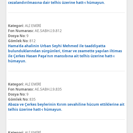
cezalandırılmasına dair telhis üzerine hatt-ı hümayun.
Kategori:
ALİ EMİRİ
Fon Numarası:
AE.SABH.I.9.812
Dosya No:
9
Gömlek No:
812
Hama'da ahalinin Urban Seyhi Mehmed ile taaddiyatta
bulunduklarından sürgünleri, timar ve zeamette yapılan iltimas
ile Çerkes Hasan Paşa'nın mansıbına ait telhis üzerine hatt-ı
hümayun.
Kategori:
ALİ EMİRİ
Fon Numarası:
AE.SABH.I.9.835
Dosya No:
9
Gömlek No:
835
Abaza ve Çerkes beylerinin Kırım sevahiline hücum ettiklerine ait
telhis üzerine hatt-ı hümayun.
Kategori:
ALİ EMİRİ