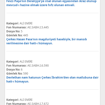
Fevzi Paşa'nın Deraliyye'ye irsal olunan eşyasından ikraz olunup
mevcud-ı hazine olmak üzere hıfz olunan emvali.
Kategori:
ALİ EMİRİ
Fon Numarası:
AE.SABH.I.5.445
Dosya No:
5
Gömlek No:
445
Çerkes Hasan Pasa'nın magduriyeti hasebiyle, bir mansıb
verilmesine dair hatt-ı hümayun.
Kategori:
ALİ EMİRİ
Fon Numarası:
AE.SABH.I.6.590
Dosya No:
6
Gömlek No:
590
Devlethan nam hatunun Çerkes İbrahim'den olan matlubuna dair
hatt-ı hümayun.
Kategori:
ALİ EMİRİ
Fon Numarası:
AE.SABH.I.7.672