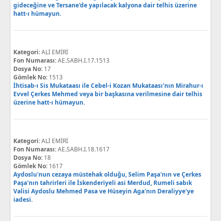
gideceğine ve Tersane'de yapılacak kalyona dair telhis üzerine
hatt-ı hümayun.
Kategori:
ALİ EMİRİ
Fon Numarası:
AE.SABH.I.17.1513
Dosya No:
17
Gömlek No:
1513
İhtisab-ı Sis Mukataası ile Cebel-i Kozan Mukataası'nın Mirahur-ı
Evvel Çerkes Mehmed veya bir başkasına verilmesine dair telhis
üzerine hatt-ı hümayun.
Kategori:
ALİ EMİRİ
Fon Numarası:
AE.SABH.I.18.1617
Dosya No:
18
Gömlek No:
1617
Aydoslu'nun cezaya müstehak olduğu, Selim Paşa'nın ve Çerkes
Paşa'nın tahrirleri ile İskenderiyeli asi Merdud, Rumeli sabık
Valisi Aydoslu Mehmed Pasa ve Hüseyin Aga'nın Deraliyye'ye
iadesi.