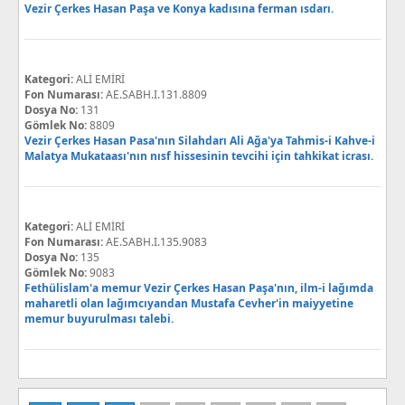
Vezir Çerkes Hasan Paşa ve Konya kadısına ferman ısdarı.
Kategori:
ALİ EMİRİ
Fon Numarası:
AE.SABH.I.131.8809
Dosya No:
131
Gömlek No:
8809
Vezir Çerkes Hasan Pasa'nın Silahdarı Ali Ağa'ya Tahmis-i Kahve-i
Malatya Mukataası'nın nısf hissesinin tevcihi için tahkikat icrası.
Kategori:
ALİ EMİRİ
Fon Numarası:
AE.SABH.I.135.9083
Dosya No:
135
Gömlek No:
9083
Fethülislam'a memur Vezir Çerkes Hasan Paşa'nın, ilm-i lağımda
maharetli olan lağımcıyandan Mustafa Cevher'in maiyyetine
memur buyurulması talebi.