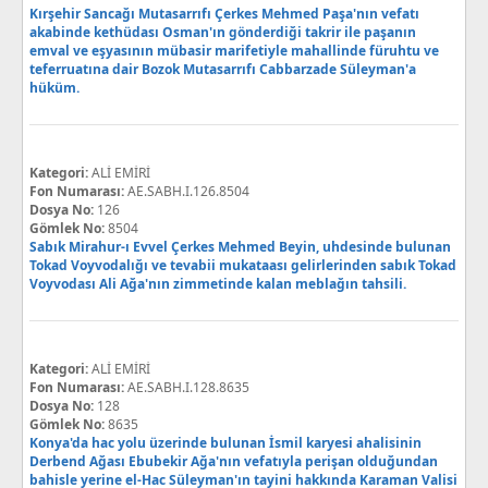
Kırşehir Sancağı Mutasarrıfı Çerkes Mehmed Paşa'nın vefatı
akabinde kethüdası Osman'ın gönderdiği takrir ile paşanın
emval ve eşyasının mübasir marifetiyle mahallinde füruhtu ve
teferruatına dair Bozok Mutasarrıfı Cabbarzade Süleyman'a
hüküm.
Kategori:
ALİ EMİRİ
Fon Numarası:
AE.SABH.I.126.8504
Dosya No:
126
Gömlek No:
8504
Sabık Mirahur-ı Evvel Çerkes Mehmed Beyin, uhdesinde bulunan
Tokad Voyvodalığı ve tevabii mukataası gelirlerinden sabık Tokad
Voyvodası Ali Ağa'nın zimmetinde kalan meblağın tahsili.
Kategori:
ALİ EMİRİ
Fon Numarası:
AE.SABH.I.128.8635
Dosya No:
128
Gömlek No:
8635
Konya'da hac yolu üzerinde bulunan İsmil karyesi ahalisinin
Derbend Ağası Ebubekir Ağa'nın vefatıyla perişan olduğundan
bahisle yerine el-Hac Süleyman'ın tayini hakkında Karaman Valisi