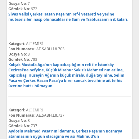
Dosya No:
7
Gömlek No:
672
Sivas Valisi Çerkes Hasan Paşa'nın ref-i vezareti ve yerine
müteselsilen nasp olunacaklar ile Sam ve Trablussam'ın ibkaları.
Kategori:
ALİ EMİRİ
Fon Numarası:
AE.SABH.I.8.703
Dosya No:
8
Gömlek No:
703
Kolçak Mustafa Aga'nın kapıcıbaşılığının refi ile İstanköy
Ceziresi'ne nefyine, Küçük Mirahur Sakızlı Mehmed'nın azline,
Kapıcıbaşı Hüseyin Ağa'nın küçük mirahurluğa tayinine, Selim
Pasa ve Çerkes Hasan Pasa'ya birer sancak tevcihine ait telhis
üzerine hatt-ı hümayun.
Kategori:
ALİ EMİRİ
Fon Numarası:
AE.SABH.I.8.737
Dosya No:
8
Gömlek No:
737
Aydoslu Mehmed Pasa'nın idamına, Çerkes Paşa'nın Bosna'ya
atanmasının uygun olacağına ve asi Mahmud'un