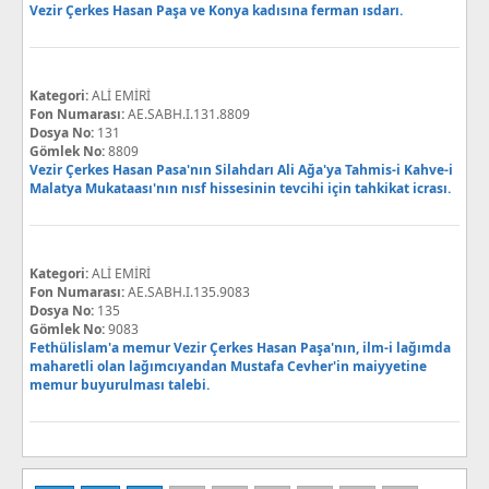
Vezir Çerkes Hasan Paşa ve Konya kadısına ferman ısdarı.
Kategori:
ALİ EMİRİ
Fon Numarası:
AE.SABH.I.131.8809
Dosya No:
131
Gömlek No:
8809
Vezir Çerkes Hasan Pasa'nın Silahdarı Ali Ağa'ya Tahmis-i Kahve-i
Malatya Mukataası'nın nısf hissesinin tevcihi için tahkikat icrası.
Kategori:
ALİ EMİRİ
Fon Numarası:
AE.SABH.I.135.9083
Dosya No:
135
Gömlek No:
9083
Fethülislam'a memur Vezir Çerkes Hasan Paşa'nın, ilm-i lağımda
maharetli olan lağımcıyandan Mustafa Cevher'in maiyyetine
memur buyurulması talebi.