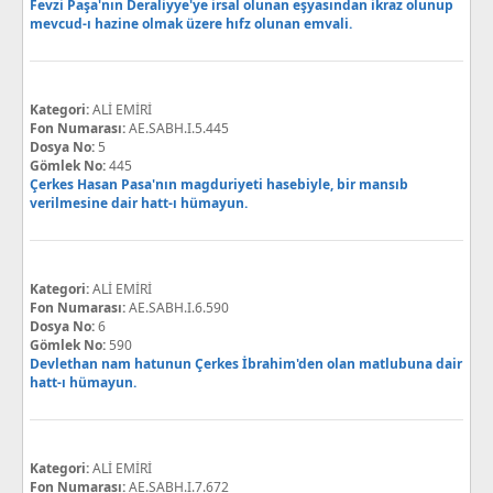
Fevzi Paşa'nın Deraliyye'ye irsal olunan eşyasından ikraz olunup
mevcud-ı hazine olmak üzere hıfz olunan emvali.
Kategori:
ALİ EMİRİ
Fon Numarası:
AE.SABH.I.5.445
Dosya No:
5
Gömlek No:
445
Çerkes Hasan Pasa'nın magduriyeti hasebiyle, bir mansıb
verilmesine dair hatt-ı hümayun.
Kategori:
ALİ EMİRİ
Fon Numarası:
AE.SABH.I.6.590
Dosya No:
6
Gömlek No:
590
Devlethan nam hatunun Çerkes İbrahim'den olan matlubuna dair
hatt-ı hümayun.
Kategori:
ALİ EMİRİ
Fon Numarası:
AE.SABH.I.7.672