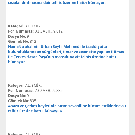
cezalandırılmasına dair telhis üzerine hatt-ı hümayun.
Kategori:
ALİ EMİRİ
Fon Numarası:
AE.SABH.I.9.812
Dosya No:
9
Gömlek No:
812
Hama'da ahalinin Urban Seyhi Mehmed ile taaddiyatta
bulunduklarından sürgünleri, timar ve zeamette yapılan iltimas
ile Çerkes Hasan Paşa'nın mansıbına ait telhis üzerine hatt-ı
hümayun.
Kategori:
ALİ EMİRİ
Fon Numarası:
AE.SABH.I.9.835
Dosya No:
9
Gömlek No:
835
Abaza ve Çerkes beylerinin Kırım sevahiline hücum ettiklerine ait
telhis üzerine hatt-ı hümayun.
Kategori:
ALİ EMİRİ