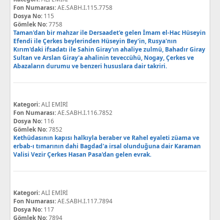
Fon Numarası:
AE.SABH.I.115.7758
Dosya No:
115
Gömlek No:
7758
Taman'dan bir mahzar ile Dersaadet'e gelen İmam el-Hac Hüseyin
Efendi ile Çerkes beylerinden Hüseyin Bey'in, Rusya'nın
Kırım'daki ifsadatı ile Sahin Giray'ın ahaliye zulmü, Bahadır Giray
Sultan ve Arslan Giray'a ahalinin teveccühü, Nogay, Çerkes ve
Abazaların durumu ve benzeri hususlara dair takriri.
Kategori:
ALİ EMİRİ
Fon Numarası:
AE.SABH.I.116.7852
Dosya No:
116
Gömlek No:
7852
Kethüdasının kapısı halkıyla beraber ve Rahel eyaleti züama ve
erbab-ı tımarının dahi Bagdad'a irsal olunduğuna dair Karaman
Valisi Vezir Çerkes Hasan Pasa'dan gelen evrak.
Kategori:
ALİ EMİRİ
Fon Numarası:
AE.SABH.I.117.7894
Dosya No:
117
Gömlek No:
7894