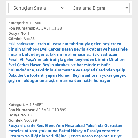
Kategori:
ALİ EMİRİ
Fon Numarası:
AE.SABH.I.1.88
Dosya No:
1
Gömlek No:
88
Eski sadrazam Ferah Ali Pasa'nın tahriratıyla gelen beylerden
birinin Mirahor-ı Evel Çerkes Hasan Bey'in akrabası ve hanesinde
misafir bulunduğuna, takririnin alınmasına... Eski sadrazam
Ferah Ali Paşa'nın tahriratıyla gelen beylerden birinin Mirahor-ı
Evel Çerkes Hasan Bey'in akrabası ve hanesinde misafir
bulunduğuna, takririnin alınmasına ve Bagdad üzerinden gelip
Üsküdar'da toplantı yapan Numan Bey'in sahte mi yoksa gerçek
şeyh mi olduğunun araştırılmasına dair hatt-ı hümayun.
Kategori:
ALİ EMİRİ
Fon Numarası:
AE.SABH.I.10.899
Dosya No:
10
Gömlek No:
899
Rusya elçisi ile Reis Efendi'nin Nesatabad Yalısı'nda Gürcistan
meselesini konuştuklarına; Battal Hüseyin Pasa'ya vezaretle
Erzurum Valiliği'nin verildiğine; Çerkes Hasan Paşa'nın Özi'ye