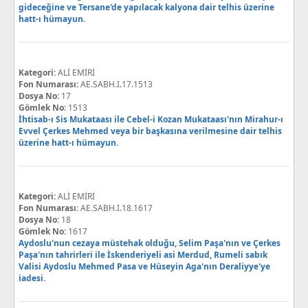
gideceğine ve Tersane'de yapılacak kalyona dair telhis üzerine
hatt-ı hümayun.
Kategori:
ALİ EMİRİ
Fon Numarası:
AE.SABH.I.17.1513
Dosya No:
17
Gömlek No:
1513
İhtisab-ı Sis Mukataası ile Cebel-i Kozan Mukataası'nın Mirahur-ı
Evvel Çerkes Mehmed veya bir başkasına verilmesine dair telhis
üzerine hatt-ı hümayun.
Kategori:
ALİ EMİRİ
Fon Numarası:
AE.SABH.I.18.1617
Dosya No:
18
Gömlek No:
1617
Aydoslu'nun cezaya müstehak olduğu, Selim Paşa'nın ve Çerkes
Paşa'nın tahrirleri ile İskenderiyeli asi Merdud, Rumeli sabık
Valisi Aydoslu Mehmed Pasa ve Hüseyin Aga'nın Deraliyye'ye
iadesi.