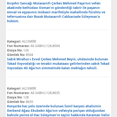
Kırşehir Sancağı Mutasarrıfı Çerkes Mehmed Paşa'nın vefatı
akabinde kethüdası Osman'ın gönderdiği takrir ile paşanın
emval ve eşyasının mübasir marifetiyle mahallinde füruhtu ve
teferruatına dair Bozok Mutasarrıfı Cabbarzade Süleyman'a
hüküm.
Kategori:
ALİ EMİRİ
Fon Numarası:
AE.SABH.I.126.8504
Dosya No:
126
Gömlek No:
8504
Sabık Mirahur-ı Evvel Çerkes Mehmed Beyin, uhdesinde bulunan
Tokad Voyvodalığı ve tevabii mukataası gelirlerinden sabık Tokad
Voyvodası Ali Ağa'nın zimmetinde kalan meblağın tahsili.
Kategori:
ALİ EMİRİ
Fon Numarası:
AE.SABH.I.128.8635
Dosya No:
128
Gömlek No:
8635
Konya'da hac yolu üzerinde bulunan İsmil karyesi ahalisinin
Derbend Ağası Ebubekir Ağa'nın vefatıyla perişan olduğundan
bahisle yerine el-Hac Süleyman'ın tayini hakkında Karaman Valisi