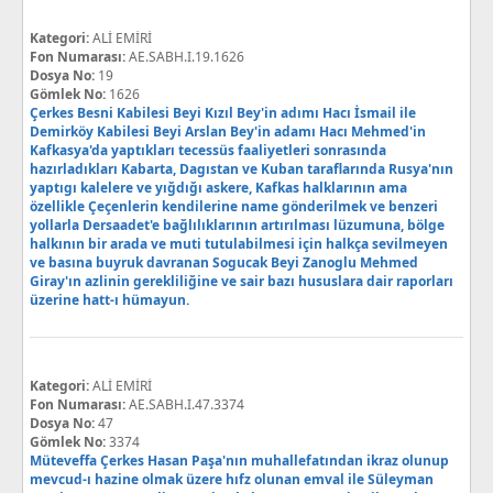
Kategori:
ALİ EMİRİ
Fon Numarası:
AE.SABH.I.19.1626
Dosya No:
19
Gömlek No:
1626
Çerkes Besni Kabilesi Beyi Kızıl Bey'in adımı Hacı İsmail ile
Demirköy Kabilesi Beyi Arslan Bey'in adamı Hacı Mehmed'in
Kafkasya'da yaptıkları tecessüs faaliyetleri sonrasında
hazırladıkları Kabarta, Dagıstan ve Kuban taraflarında Rusya'nın
yaptıgı kalelere ve yığdığı askere, Kafkas halklarının ama
özellikle Çeçenlerin kendilerine name gönderilmek ve benzeri
yollarla Dersaadet'e bağlılıklarının artırılması lüzumuna, bölge
halkının bir arada ve muti tutulabilmesi için halkça sevilmeyen
ve basına buyruk davranan Sogucak Beyi Zanoglu Mehmed
Giray'ın azlinin gerekliliğine ve sair bazı hususlara dair raporları
üzerine hatt-ı hümayun.
Kategori:
ALİ EMİRİ
Fon Numarası:
AE.SABH.I.47.3374
Dosya No:
47
Gömlek No:
3374
Müteveffa Çerkes Hasan Paşa'nın muhallefatından ikraz olunup
mevcud-ı hazine olmak üzere hıfz olunan emval ile Süleyman