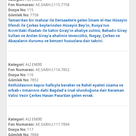
Fon Numarası:
AE.SABH.I.115.7758
Dosya No:
115
Gömlek No:
7758
Taman'dan bir mahzar ile Dersaadet'e gelen İmam el-Hac Hüseyin
Efendi ile Çerkes beylerinden Hüseyin Bey'in, Rusya'nın
Kırım'daki ifsadatı ile Sahin Giray'ın ahaliye zulmü, Bahadır Giray
Sultan ve Arslan Giray'a ahalinin teveccühü, Nogay, Çerkes ve
Abazaların durumu ve benzeri hususlara dair takriri.
Kategori:
ALİ EMİRİ
Fon Numarası:
AE.SABH.I.116.7852
Dosya No:
116
Gömlek No:
7852
Kethüdasının kapısı halkıyla beraber ve Rahel eyaleti züama ve
erbab-ı tımarının dahi Bagdad'a irsal olunduğuna dair Karaman
Valisi Vezir Çerkes Hasan Pasa'dan gelen evrak.
Kategori:
ALİ EMİRİ
Fon Numarası:
AE.SABH.I.117.7894
Dosya No:
117
Gömlek No:
7894