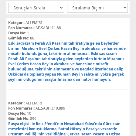
Kategori:
ALİ EMİRİ
Fon Numarası:
AE.SABH.I.1.88
Dosya No:
1
Gömlek No:
88
Eski sadrazam Ferah Ali Pasa'nın tahriratıyla gelen beylerden
birinin Mirahor-ı Evel Çerkes Hasan Bey'in akrabası ve hanesinde
misafir bulunduğuna, takririnin alınmasına... Eski sadrazam
Ferah Ali Paşa'nın tahriratıyla gelen beylerden birinin Mirahor-ı
Evel Çerkes Hasan Bey'in akrabası ve hanesinde misafir
bulunduğuna, takririnin alınmasına ve Bagdad üzerinden gelip
Üsküdar'da toplantı yapan Numan Bey'in sahte mi yoksa gerçek
şeyh mi olduğunun araştırılmasına dair hatt-ı hümayun.
Kategori:
ALİ EMİRİ
Fon Numarası:
AE.SABH.I.10.899
Dosya No:
10
Gömlek No:
899
Rusya elçisi ile Reis Efendi'nin Nesatabad Yalısı'nda Gürcistan
meselesini konuştuklarına; Battal Hüseyin Pasa'ya vezaretle
Erzurum Valiliği'nin verildiğine; Çerkes Hasan Paşa'nın Özi'ye