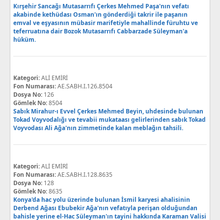
Kırşehir Sancağı Mutasarrıfı Çerkes Mehmed Paşa'nın vefatı
akabinde kethüdası Osman'ın gönderdiği takrir ile paşanın
emval ve eşyasının mübasir marifetiyle mahallinde füruhtu ve
teferruatına dair Bozok Mutasarrıfı Cabbarzade Süleyman'a
hüküm.
Kategori:
ALİ EMİRİ
Fon Numarası:
AE.SABH.I.126.8504
Dosya No:
126
Gömlek No:
8504
Sabık Mirahur-ı Evvel Çerkes Mehmed Beyin, uhdesinde bulunan
Tokad Voyvodalığı ve tevabii mukataası gelirlerinden sabık Tokad
Voyvodası Ali Ağa'nın zimmetinde kalan meblağın tahsili.
Kategori:
ALİ EMİRİ
Fon Numarası:
AE.SABH.I.128.8635
Dosya No:
128
Gömlek No:
8635
Konya'da hac yolu üzerinde bulunan İsmil karyesi ahalisinin
Derbend Ağası Ebubekir Ağa'nın vefatıyla perişan olduğundan
bahisle yerine el-Hac Süleyman'ın tayini hakkında Karaman Valisi