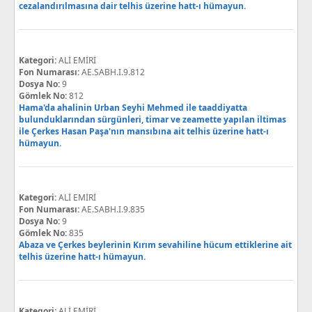
cezalandırılmasına dair telhis üzerine hatt-ı hümayun.
Kategori:
ALİ EMİRİ
Fon Numarası:
AE.SABH.I.9.812
Dosya No:
9
Gömlek No:
812
Hama'da ahalinin Urban Seyhi Mehmed ile taaddiyatta
bulunduklarından sürgünleri, timar ve zeamette yapılan iltimas
ile Çerkes Hasan Paşa'nın mansıbına ait telhis üzerine hatt-ı
hümayun.
Kategori:
ALİ EMİRİ
Fon Numarası:
AE.SABH.I.9.835
Dosya No:
9
Gömlek No:
835
Abaza ve Çerkes beylerinin Kırım sevahiline hücum ettiklerine ait
telhis üzerine hatt-ı hümayun.
Kategori:
ALİ EMİRİ