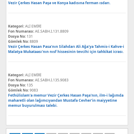
Vezir Çerkes Hasan Paşa ve Konya kadısına ferman ısdarı.
Kategori:
ALİ EMİRİ
Fon Numarası:
AE.SABH.I.131.8809
Dosya No:
131
Gömlek No:
8809
Vezir Çerkes Hasan Pasa'nın Silahdarı Ali Ağa'ya Tahmis-i Kahve-i
Malatya Mukataası'nın nısf hissesinin tevcihi için tahkikat icrası.
Kategori:
ALİ EMİRİ
Fon Numarası:
AE.SABH.I.135.9083
Dosya No:
135
Gömlek No:
9083
Fethülislam'a memur Vezir Çerkes Hasan Paşa'nın, ilm-i lağımda
maharetli olan lağımcıyandan Mustafa Cevher'in maiyyetine
memur buyurulması talebi.