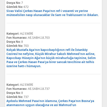
Dosya No:
7
Gömlek No:
672
Sivas Valisi Çerkes Hasan Paşa'nın ref-i vezareti ve yerine
müteselsilen nasp olunacaklar ile Sam ve Trablussam'ın ibkaları.
Kategori:
ALİ EMİRİ
Fon Numarası:
AE.SABH.I.8.703
Dosya No:
8
Gömlek No:
703
Kolçak Mustafa Aga'nın kapıcıbaşılığının refi ile İstanköy
Ceziresi'ne nefyine, Küçük Mirahur Sakızlı Mehmed'nın azline,
Kapıcıbaşı Hüseyin Ağa'nın küçük mirahurluğa tayinine, Selim
Pasa ve Çerkes Hasan Pasa'ya birer sancak tevcihine ait telhis
üzerine hatt-ı hümayun.
Kategori:
ALİ EMİRİ
Fon Numarası:
AE.SABH.I.8.737
Dosya No:
8
Gömlek No:
737
Aydoslu Mehmed Pasa'nın idamına, Çerkes Paşa'nın Bosna'ya
atanmasının uygun olacağına ve asi Mahmud'un