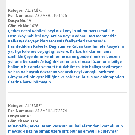
Kategori:
ALİ EMİRİ
Fon Numarası:
AE.SABH.I.19.1626
Dosya No:
19
Gömlek No:
1626
Çerkes Besni Kabilesi Beyi Kızıl Bey'in adımı Hacı İsmail ile
Demirköy Kabilesi Beyi Arslan Bey'in adamı Hacı Mehmed'in
Kafkasya'da yaptıkları tecessüs faaliyetleri sonrasında
hazırladıkları Kabarta, Dagıstan ve Kuban taraflarında Rusya'nın
yaptıgı kalelere ve yığdığı askere, Kafkas halklarının ama
özellikle Çeçenlerin kendilerine name gönderilmek ve benzeri
yollarla Dersaadet'e bağlılıklarının artırılması lüzumuna, bölge
halkının bir arada ve muti tutulabilmesi için halkça sevilmeyen
ve basına buyruk davranan Sogucak Beyi Zanoglu Mehmed
Giray'ın azlinin gerekliliğine ve sair bazı hususlara dair raporları
üzerine hatt-ı hümayun.
Kategori:
ALİ EMİRİ
Fon Numarası:
AE.SABH.I.47.3374
Dosya No:
47
Gömlek No:
3374
Müteveffa Çerkes Hasan Paşa'nın muhallefatından ikraz olunup
mevcud-ı hazine olmak üzere hıfz olunan emval ile Süleyman