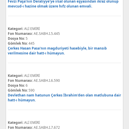
Fevzi Paşa'nın Deraliyye'ye irsal olunan eşyasından ikraz olunup
mevcud-ı hazine olmak üzere hıfz olunan emvali.
Kategori:
ALİ EMİRİ
Fon Numarası:
AE.SABH.I.5.445
Dosya No:
5
Gömlek No:
445
Çerkes Hasan Pasa'nın magduriyeti hasebiyle, bir mansıb
verilmesine dair hatt-ı hümayun.
Kategori:
ALİ EMİRİ
Fon Numarası:
AE.SABH.I.6.590
Dosya No:
6
Gömlek No:
590
Devlethan nam hatunun Çerkes İbrahim'den olan matlubuna dair
hatt-ı hümayun.
Kategori:
ALİ EMİRİ
Fon Numarası:
AE.SABH.I.7.672