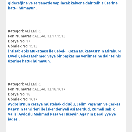
gideceğine ve Tersane'de yapılacak kalyona dair telhis üzerine
hatt-ı hümayun.
Kategori:
ALİ EMİRİ
Fon Numarası:
AE.SABH.I.17.1513
Dosya No:
17
Gömlek No:
1513
İhtisab-ı Sis Mukataası ile Cebel-i Kozan Mukataası'nın Mirahur-ı
Evvel Çerkes Mehmed veya bir başkasına verilmesine dair telhis
üzerine hatt-ı hümayun.
Kategori:
ALİ EMİRİ
Fon Numarası:
AE.SABH.I.18.1617
Dosya No:
18
Gömlek No:
1617
Aydoslu'nun cezaya müstehak olduğu, Selim Paşa'nın ve Çerkes
Paşa'nın tahrirleri ile İskenderiyeli asi Merdud, Rumeli sabık
Valisi Aydoslu Mehmed Pasa ve Hüseyin Aga'nın Deraliyye'ye
iadesi.