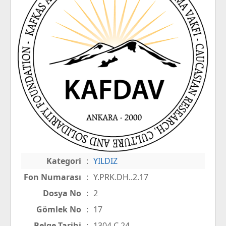
Kategori
:
YILDIZ
Fon Numarası
:
Y.PRK.DH..2.17
Dosya No
:
2
Gömlek No
:
17
Belge Tarihi
:
1304 C 24