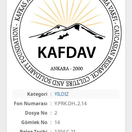
Kategori
:
YILDIZ
Fon Numarası
:
Y.PRK.DH..2.14
Dosya No
:
2
Gömlek No
:
14
Belge Tarihi
:
1304 C 21