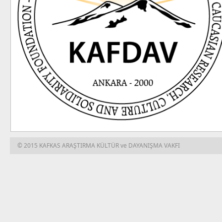
© 2015 KAFKAS ARAŞTIRMA KÜLTÜR ve DAYANIŞMA VAKFI