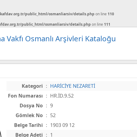
afdav.org.tr/public_html/osmanliarsiv/details.php
on line
110
dav.org.tr/public_html/osmanliarsiv/details.php
on line
111
a Vakfı Osmanlı Arşivleri Kataloğu
Kategori
:
HARİCİYE NEZARETİ
Fon Numarası
:
HR.İD.9.52
Dosya No
:
9
Gömlek No
:
52
Belge Tarihi
:
1903 09 12
Belge Adeti
:
1