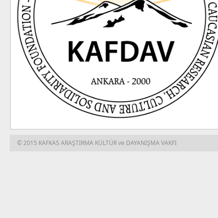
© 2015 KAFKAS ARAŞTIRMA KÜLTÜR ve DAYANIŞMA VAKFI