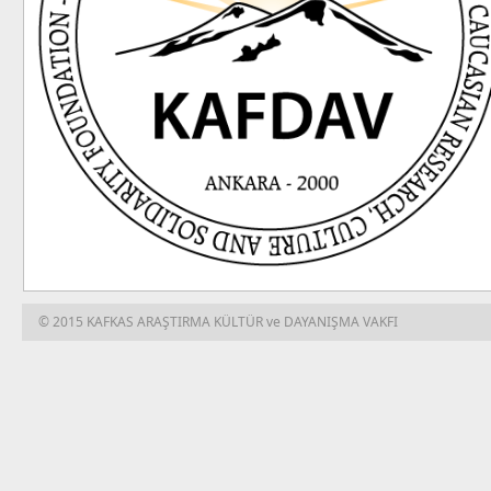
© 2015 KAFKAS ARAŞTIRMA KÜLTÜR ve DAYANIŞMA VAKFI