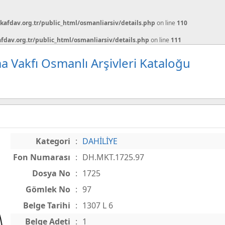
afdav.org.tr/public_html/osmanliarsiv/details.php
on line
110
dav.org.tr/public_html/osmanliarsiv/details.php
on line
111
a Vakfı Osmanlı Arşivleri Kataloğu
Kategori
:
DAHİLİYE
Fon Numarası
:
DH.MKT.1725.97
Dosya No
:
1725
Gömlek No
:
97
Belge Tarihi
:
1307 L 6
Belge Adeti
:
1