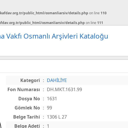
afdav.org.tr/public_html/osmanliarsiv/details.php
on line
110
dav.org.tr/public_html/osmanliarsiv/details.php
on line
111
a Vakfı Osmanlı Arşivleri Kataloğu
Kategori
:
DAHİLİYE
Fon Numarası
:
DH.MKT.1631.99
Dosya No
:
1631
Gömlek No
:
99
Belge Tarihi
:
1306 L 27
Belge Adeti
:
1