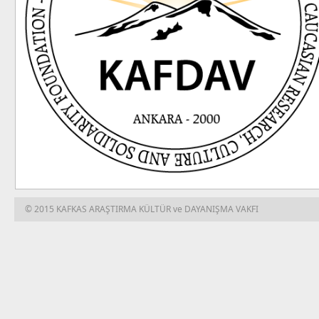
© 2015 KAFKAS ARAŞTIRMA KÜLTÜR ve DAYANIŞMA VAKFI