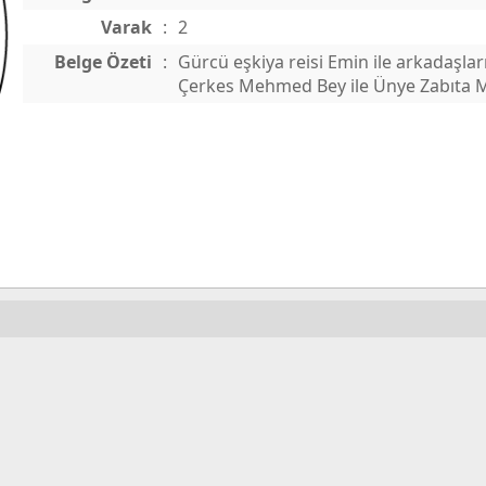
Varak
:
2
Belge Özeti
:
Gürcü eşkiya reisi Emin ile arkadaşla
Çerkes Mehmed Bey ile Ünye Zabıta Me