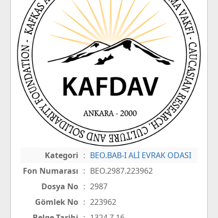
Kategori
:
BEO.BAB-I ALİ EVRAK ODASI
Fon Numarası
:
BEO.2987.223962
Dosya No
:
2987
Gömlek No
:
223962
Belge Tarihi
:
1324 Z 16