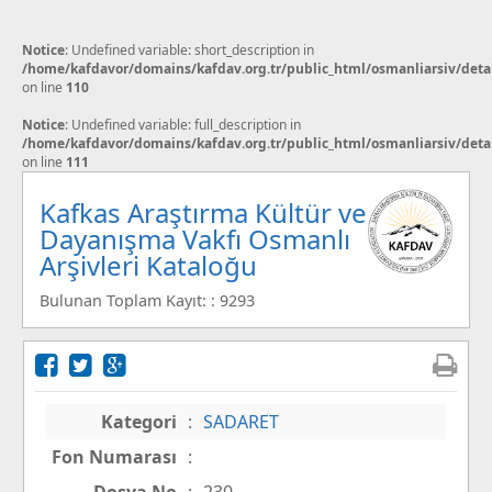
Notice
: Undefined variable: short_description in
/home/kafdavor/domains/kafdav.org.tr/public_html/osmanliarsiv/deta
on line
110
Notice
: Undefined variable: full_description in
/home/kafdavor/domains/kafdav.org.tr/public_html/osmanliarsiv/deta
on line
111
Kafkas Araştırma Kültür ve
Dayanışma Vakfı Osmanlı
Arşivleri Kataloğu
Bulunan Toplam Kayıt: : 9293
Kategori
:
SADARET
Fon Numarası
: