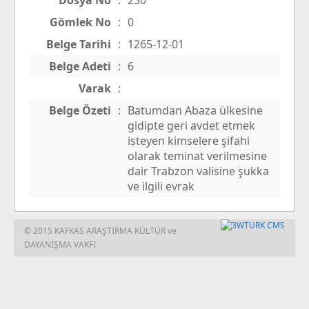
Dosya No
:
230
Gömlek No
:
0
Belge Tarihi
:
1265-12-01
Belge Adeti
:
6
Varak
:
Belge Özeti
:
Batumdan Abaza ülkesine
gidipte geri avdet etmek
isteyen kimselere şifahi
olarak teminat verilmesine
dair Trabzon valisine şukka
ve ilgili evrak
© 2015 KAFKAS ARAŞTIRMA KÜLTÜR ve
DAYANIŞMA VAKFI