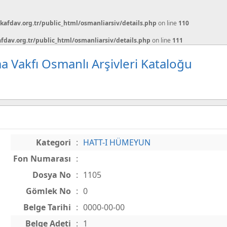
afdav.org.tr/public_html/osmanliarsiv/details.php
on line
110
dav.org.tr/public_html/osmanliarsiv/details.php
on line
111
a Vakfı Osmanlı Arşivleri Kataloğu
Kategori
:
HATT-I HÜMEYUN
Fon Numarası
:
Dosya No
:
1105
Gömlek No
:
0
Belge Tarihi
:
0000-00-00
Belge Adeti
:
1