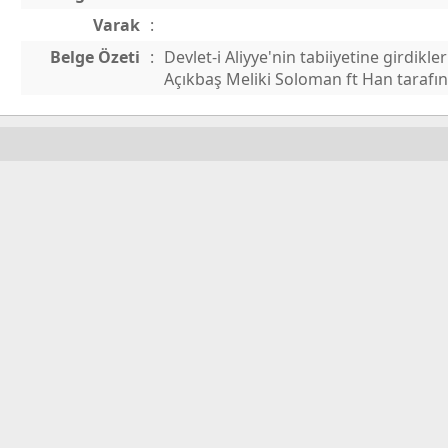
Varak
:
Belge Özeti
:
Devlet-i Aliyye'nin tabiiyetine girdikle
Açıkbaş Meliki Soloman ft Han tarafın