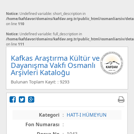
Notice
: Undefined variable: short_description in
/home/kafdavor/domains/kafdav.org.tr/public_html/osmanliarsiv/deta
on line
110
Notice
: Undefined variable: full_description in
/home/kafdavor/domains/kafdav.org.tr/public_html/osmanliarsiv/deta
on line
111
Kafkas Araştırma Kültür ve
Dayanışma Vakfı Osmanlı
Arşivleri Kataloğu
Bulunan Toplam Kayıt: : 9293
Kategori
:
HATT-I HÜMEYUN
Fon Numarası
: